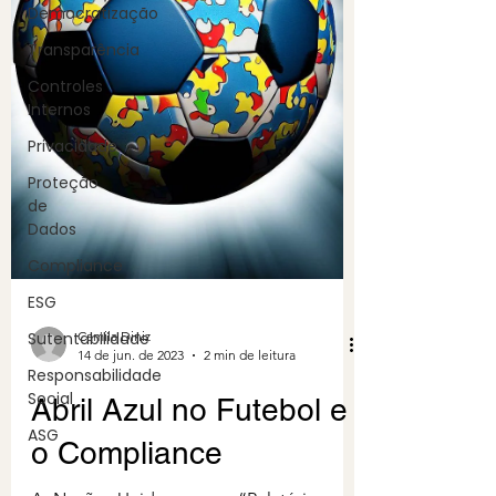
Democratização
Transparência
Controles
Internos
Privacidade
Proteção
de
Dados
Compliance
ESG
Sutentabilidade
Camila Diniz
14 de jun. de 2023
2 min de leitura
Responsabilidade
Social
Abril Azul no Futebol e
ASG
o Compliance