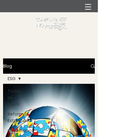
Blog
ESG
Todos
os
posts
Reforma
Estatutária
Governança