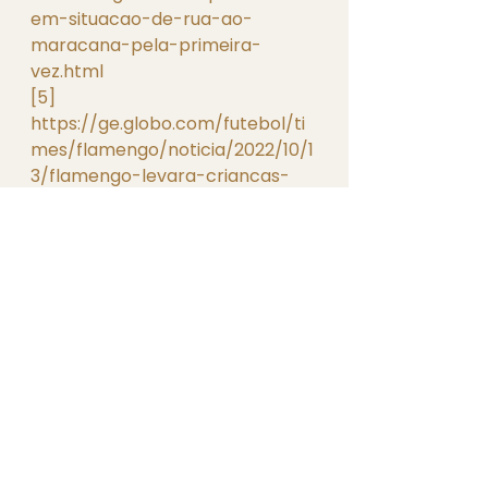
em-situacao-de-rua-ao-
maracana-pela-primeira-
vez.html
[5]
https://ge.globo.com/futebol/ti
mes/flamengo/noticia/2022/10/1
3/flamengo-levara-criancas-
em-situacao-de-
vulnerabilidade-social-para-o-
maracana-contra-o-atletico-
mg.ghtml
[6]
https://ge.globo.com/futebol/ti
mes/flamengo/noticia/2022/10/1
4/flamengo-jogara-final-da-
libertadores-com-patch-de-
guayaquil-e-lancara-camisa-
para-ajudar-cidade.ghtml