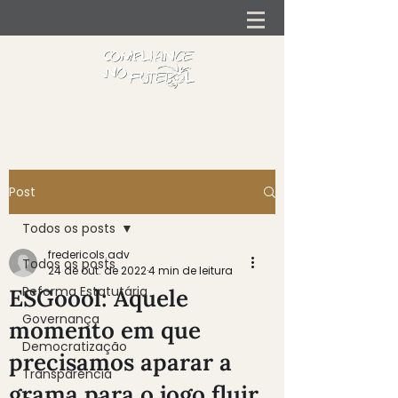
Post
Todos os posts
fredericols.adv
Todos os posts
24 de out. de 2022
4 min de leitura
Reforma Estatutária
ESGoool: Aquele
Governança
momento em que
Democratização
precisamos aparar a
Transparência
grama para o jogo fluir