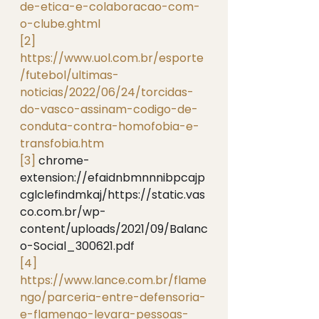
de-etica-e-colaboracao-com-
o-clube.ghtml
[2]
https://www.uol.com.br/esporte
/futebol/ultimas-
noticias/2022/06/24/torcidas-
do-vasco-assinam-codigo-de-
conduta-contra-homofobia-e-
transfobia.htm
[3]
 chrome-
extension://efaidnbmnnnibpcajp
cglclefindmkaj/https://static.vas
co.com.br/wp-
content/uploads/2021/09/Balanc
o-Social_300621.pdf 
[4]
https://www.lance.com.br/flame
ngo/parceria-entre-defensoria-
e-flamengo-levara-pessoas-