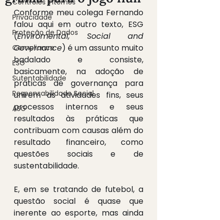
Controles Internos
Conforme meu colega Fernando 
Privacidade
falou aqui em outro texto, ESG 
Proteção de Dados
(
Enviromental, Social and 
Governance
) é um assunto muito 
Compliance
badalado e consiste, 
ESG
basicamente, na adoção de 
Sutentabilidade
práticas de governança para 
Responsabilidade Social
unirem as atividades fins, seus 
processos internos e seus 
ASG
resultados às práticas que 
contribuam com causas além do 
resultado financeiro, como 
questões sociais e de 
sustentabilidade.
E, em se tratando de futebol, a 
questão social é quase que 
inerente ao esporte, mas ainda 