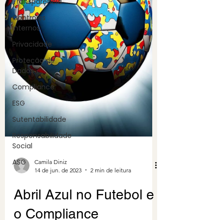
Transparência
Controles
Internos
Privacidade
Proteção de
Dados
Compliance
ESG
Sutentabilidade
Responsabilidade
Social
ASG
Camila Diniz
14 de jun. de 2023
2 min de leitura
Abril Azul no Futebol e