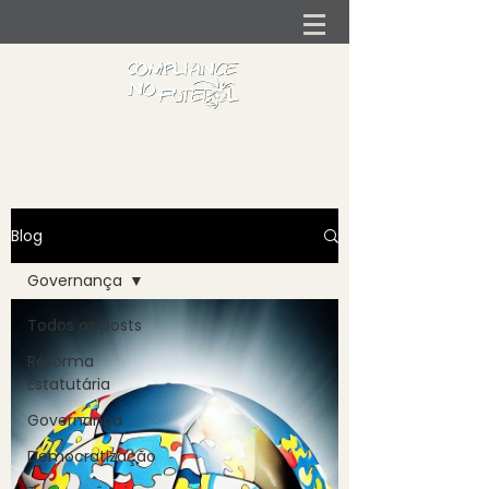
Blog
Governança
Todos os posts
Reforma
Estatutária
Governança
Democratização