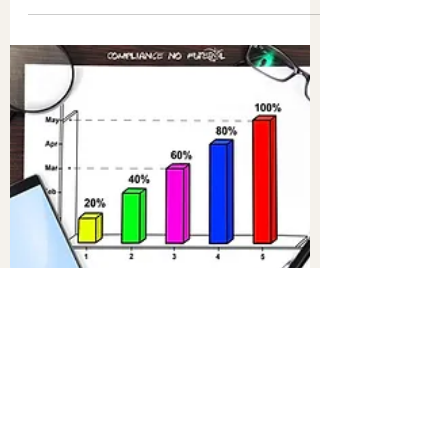
falaremos hoje dos Controles. Só para
lembrar, tivemos...
Fernando Monfardini
28 de out. de 2020
2 min de leitura